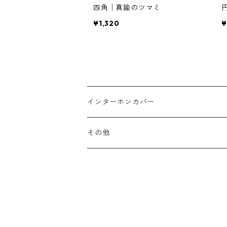
四角｜真鍮のツマミ
¥1,320
¥
インターホンカバー
真鍮
その他
マットブラック
家具パーツ