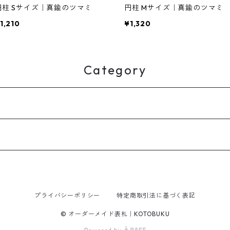
円柱 Sサイズ｜真鍮のツマミ
円柱 Mサイズ｜真鍮のツマミ
1,210
¥1,320
Category
プライバシーポリシー
特定商取引法に基づく表記
© オーダーメイド表札｜KOTOBUKU